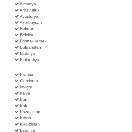
Almanya
Arnavutluk
Avusturya
Azerbaycan
Belarus
Belçika
Bosna-Hersek
Bulgaristan
Estonya
Finlandiya
Fransa
Gürcistan
İsviçre
İtalya
İran
Irak
Kazakistan
Kıbrıs
Kırgızistan
Letonya